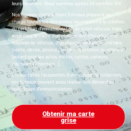
leurs véhicules. Nous sommes agréés et certifiés SIV.
Nos équipes spécialement formées prennent en
charge toutes les démarches nécessaires à la création
du certificat d’immatriculation de votre véhicule, mais
aussi dans le cadre d’un changement d’informations
relatives au véhicule, d’un changement de propriétaire
(vente, décès, divorce), ou de l’importation du véhicule
(autant pour les autos, motos, cyclos, camions,
tracteurs, remorques…).
Si vous faites l’acquisition d’une voiture de collection,
nos bureaux peuvent aussi réaliser ses démarches
spécifiques d’immatriculation.
Obtenir ma carte
grise