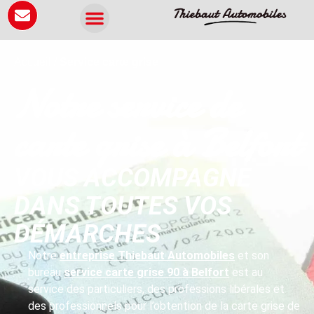
Panneau de gestion des cookies
Accueil
/
Service carte grise
Notre service de
carte grise à Belfort
VOUS ACCOMPAGNE
DANS TOUTES VOS
DÉMARCHES
Notre
entreprise Thiebaut Automobiles
et son
bureau
service carte grise 90 à Belfort
est au
service des particuliers, des professions libérales et
des professionnels pour l’obtention de la carte grise de