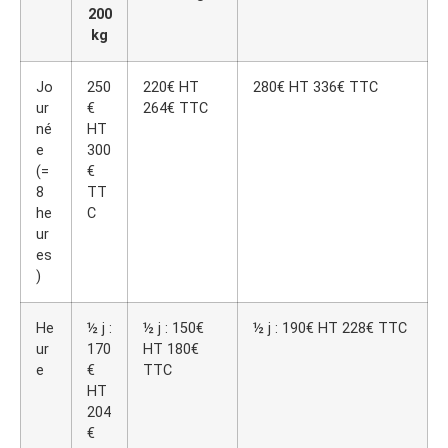
200
kg
Jo
250
220€ HT
280€ HT 336€ TTC
ur
€
264€ TTC
né
HT
e
300
(=
€
8
TT
he
C
ur
es
)
He
½ j :
½ j : 150€
½ j : 190€ HT 228€ TTC
ur
170
HT 180€
e
€
TTC
HT
204
€