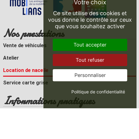
Ce site utilise des cookies et
vous donne le contrôle sur ceux
que vous souhaitez activer
Nos prestations
Tout accepter
Vente de véhicules
Atelier
Tout refuser
Location de nacelle
Personnaliser
Service carte grise
Politique de confidentialité
Informations pratiques
18 Faubourg de Belfort, 90100 Delle, France
Envoyez-nous un e-mail