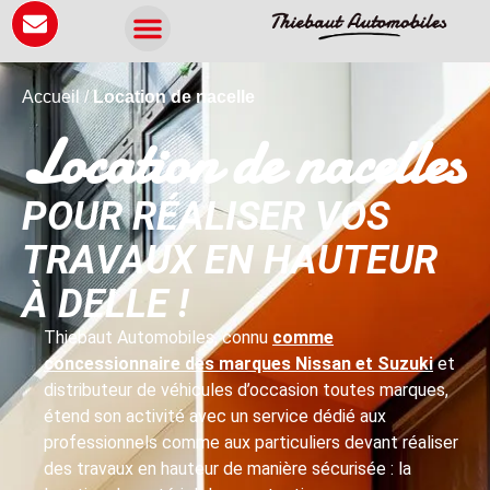
Panneau de gestion des cookies
Accueil
/
Location de nacelle
Location de nacelles
POUR RÉALISER VOS
TRAVAUX EN HAUTEUR
À DELLE !
Thiebaut Automobiles, connu
comme
concessionnaire des marques Nissan et Suzuki
et
distributeur de véhicules d’occasion toutes marques,
étend son activité avec un service dédié aux
professionnels comme aux particuliers devant réaliser
des travaux en hauteur de manière sécurisée : la