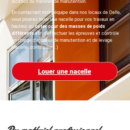
location de matériel de manutention.
En contactant notre équipe dans nos locaux de Delle,
vous pourrez louer une nacelle pour vos travaux en
hauteur, ou
opter pour des masses de poids
différents
afin d’effectuer les épreuves et contrôle
en charge d’appareil de manutention et de levage
(nacelle, ponts palan…)
Louer une nacelle
Du matériel professionnel