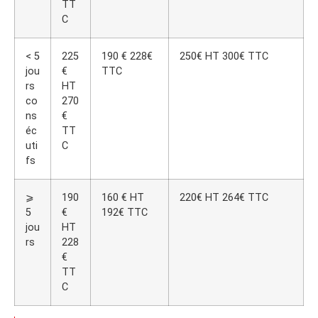
TT
C
< 5
225
190 € 228€
250€ HT 300€ TTC
jou
€
TTC
rs
HT
co
270
ns
€
éc
TT
uti
C
fs
⩾
190
160 € HT
220€ HT 264€ TTC
5
€
192€ TTC
jou
HT
rs
228
€
TT
C