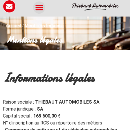
Panneau de gestion des cookies
Accueil
/
Mentions légales
Mentions légales
Informations légales
Raison sociale :
THIEBAUT AUTOMOBILES SA
Forme juridique :
SA
Capital social :
165 600,00 €
N° d’inscription au RCS ou répertoire des métiers
:
Commerce de voitures et de véhicules automobiles