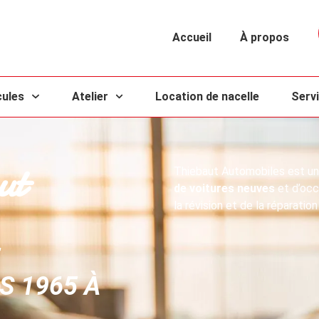
Accueil
À propos
cules
Atelier
Location de nacelle
Servi
ut
Thiebaut Automobiles est une
de voitures neuves
et d’oc
la révision et de la réparatio
S 1965 À