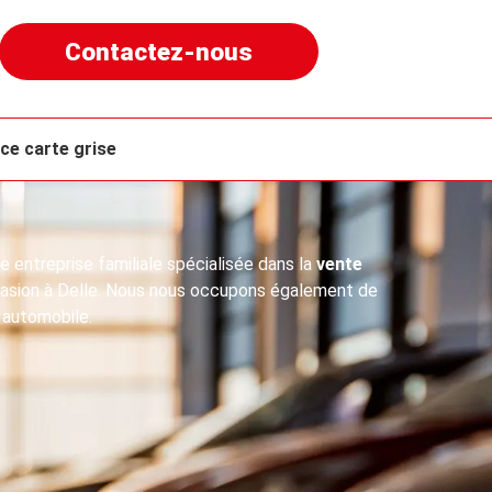
Contactez-nous
ce carte grise
 entreprise familiale spécialisée dans la
vente
casion à Delle. Nous nous occupons également de
n automobile.