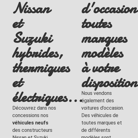
Nissan
d'occasion
et
toutes
Suzuki
marques
hybrides,
modèles
thermiques
à votre
et
disposition
électriques...
Nous vendons
également des
Découvrez dans nos
voitures d’occasion.
concessions nos
Des véhicules de
véhicules neufs
toutes marques et
des constructeurs
de différents
Nissan et Suzuki.
modèles sont