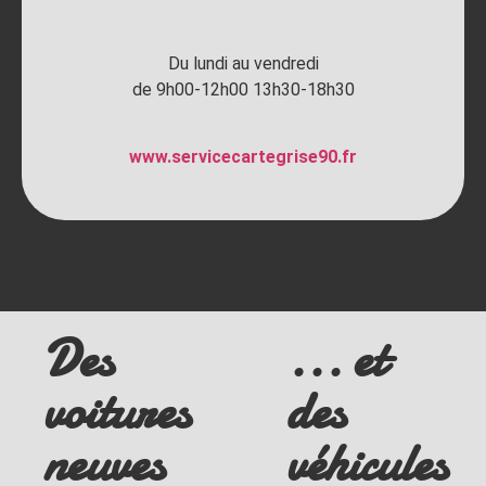
Du lundi au vendredi
de 9h00-12h00 13h30-18h30
www.servicecartegrise90.fr
Des
... et
voitures
des
neuves
véhicules