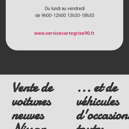
Du lundi au vendredi
de 9h00-12h00 13h30-18h30
www.servicecartegrise90.fr
Vente de
... et de
voitures
véhicules
neuves
d'occasion
Nissan
toutes