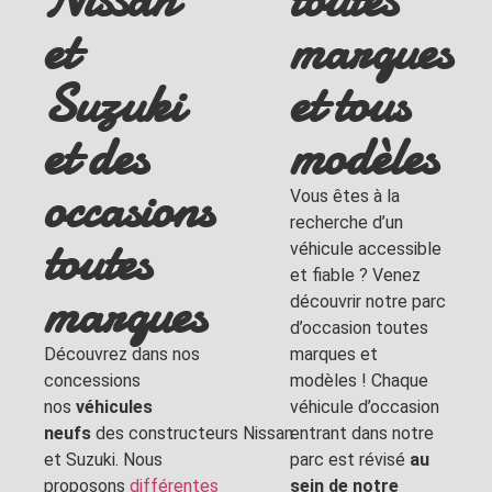
et
marques
Suzuki
et tous
et des
modèles
occasions
Vous êtes à la
recherche d’un
toutes
véhicule accessible
et fiable ? Venez
marques
découvrir notre parc
d’occasion toutes
Découvrez dans nos
marques et
concessions
modèles ! Chaque
nos
véhicules
véhicule d’occasion
neufs
des constructeurs Nissan
entrant dans notre
et Suzuki. Nous
parc est révisé
au
proposons
différentes
sein de notre